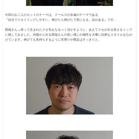
今回のお二人のカットのテーマは、ドールズの永遠のテーマである
『自分でスタイリングしやすい、伸びたら伸びたで形になる、品がある』です。
西端さん→持って生まれたクセ毛をなるべく活かすように、あえてクセが出る長さをトップ
に残してみました。内面から出る西端さんの良い感じの個性を大事に自然なスタイルを心が
けています。伸びても長持ちするように耳周りや襟足はすっきりと。