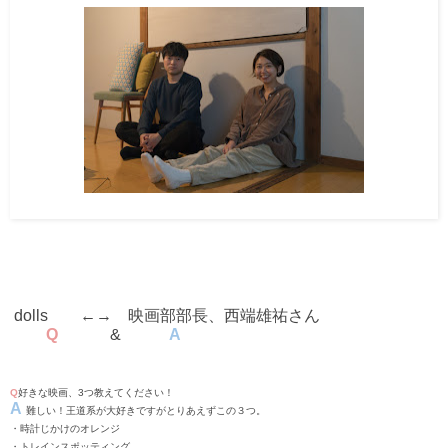
dolls
←→ 映画部部長、西端雄祐さん
Q
&
A
Q
好きな映画、
3
つ教えてください！
A
難しい！王道系が大好きですがとりあえずこの３つ。
・時計じかけのオレンジ
・トレインスポッティング