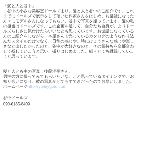
「髪と人と谷中」
谷中の小さな美容室ドールズより、髪と人と谷中のご紹介です。これ
までにドールズで展示をして頂いた作家さんをはじめ、お世話になった
方々にモデルさんになってもらい、谷中で写真を撮っています。髪の毛
の担当はドールズです。この企画を通して、自分たち自身が、よりドー
ルズらしさに気付けたらいいなとも思っています。お世話になっている
方のご紹介をしながら、本屋さんで売っているカタログのような作り込
んだスタイルだけでなく、日常の感じや、時にひょうきんな感じや楽し
さなど出したかったのと、谷中が大好きなのと、その気持ちを全部合わ
せて残していこうと思い、撮りはじめました。細々とでも継続していこ
うと思っています。
髪と人と谷中の写真：後藤洋平さん。
男性の方に撮ってみてもらいたいな、、と思っているタイミングで、お
知り合いになり、彼の写真がとてもすてきだったのでお願いしました。
ホームページ
http://yoheygoto.com
谷中ドールズ
090-6185-8409