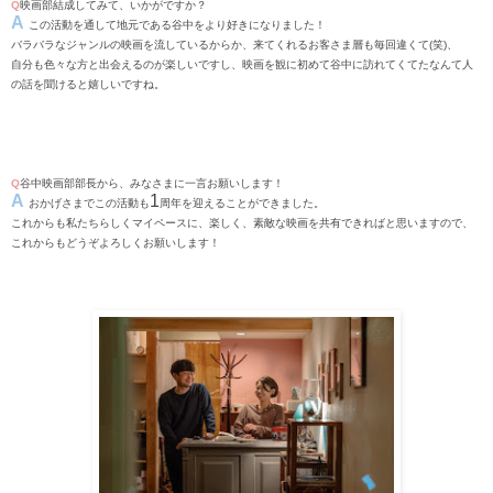
Q
映画部結成してみて、いかがですか？
A
この活動を通して地元である谷中をより好きになりました！
バラバラなジャンルの映画を流しているからか、来てくれるお客さま層も毎回違くて
(
笑
)
、
自分も色々な方と出会えるのが楽しいですし、映画を観に初めて谷中に訪れてくてたなんて人
の話を聞けると嬉しいですね。
Q
谷中映画部部長から、みなさまに一言お願いします！
A
1
おかげさまでこの活動も
周年を迎えることができました。
これからも私たちらしくマイペースに、楽しく、素敵な映画を共有できればと思いますので、
これからもどうぞよろしくお願いします！