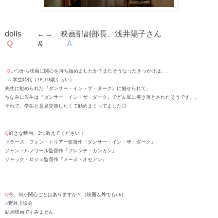
dolls
←→ 映画部副部長、浅井陽子さん
Q
&
A
Q
いつから映画に関心を持ち始めましたか？またそうなったきっかけは、、
A
学生時代（
18,19
歳くらい）
先生に勧められた『ダンサー・イン・ザ・ダーク』に魅せられて。
ちなみに先生は『ダンサー・イン・ザ・ダーク』でどん底に突き落とされたそうです。。
それで、学生と意見交換したくて勧めまくってました◎
Q
好きな映画、
3
つ教えてください！
A
ラース・フォン・トリアー監督作『ダンサー・イン・ザ・ダーク』
ジャン・ルノワール監督作『フレンチ・カンカン』
ジャック・ロジェ監督作『メーヌ・オセアン』
Q
今、何か関心ごとはありますか？（映画以外でもok）
A
野外上映会
結局映画ですみません