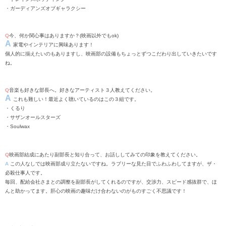
・ガーディアンズオブギャラクシー
Q
今、何か関心事はありますか？
(
映画以外でも
ok)
A
家電やインテリアに興味あります！
個人的に揃えたいのもありますし、映画部の設備もちょっとずつこだわり出していきたいです
ね。
Q
音楽も好きな部長へ。
好きなアーティスト３人教えてください。
A
これも難しい！最近よく聴いているのはこの３組です。
・くるり
・サザンオールスターズ
・
Soulwax
Q
映画部結成にあたり副部長と知り合って、お話ししてみての印象を教えてください。
A
この人なしでは映画部成り立たないですね。
ラブリーな見た目でふわふわしてますが、ザ・
必殺仕事人です。
毎回、配給会社さまとの調整を副部長がしてくれるのですが、交渉力、スピード感抜群で、ほ
んと助かってます。
肝心の映画の趣味だけ合わないのがものすごく不思議です！