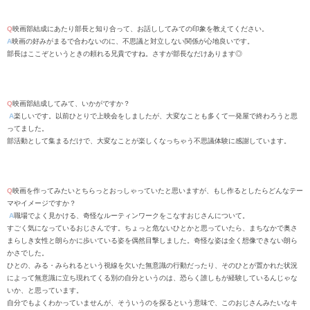
Q
映画部結成にあたり部長と知り合って、お話ししてみての印象を教えてください。
A
映画の好みがまるで合わないのに、不思議と対立しない関係が心地良いです。
部長はここぞというときの頼れる兄貴ですね。さすが部長なだけあります◎
Q
映画部結成してみて、いかがですか？
A
楽しいです。以前ひとりで上映会をしましたが、大変なことも多くて一発屋で終わろうと思
ってました。
部活動として集まるだけで、大変なことが楽しくなっちゃう不思議体験に感謝しています。
Q
映画を作ってみたいとちらっとおっしゃっていたと思いますが、もし作るとしたらどんなテー
マやイメージですか？
A
職場でよく見かける、奇怪なルーティンワークをこなすおじさんについて。
すごく気になっているおじさんです。
ちょっと危ないひとかと思っていたら、まちなかで奥さ
まらしき女性と朗らかに歩いている姿を偶然目撃しました。奇怪な姿は全く想像できない朗ら
かさでした。
ひとの、みる・みられるという視線を欠いた無意識の行動だったり、そのひとが置かれた状況
によって無意識に立ち現れてくる別の自分というのは、恐らく誰しもが経験しているんじゃな
いか、と思っています。
自分でもよくわかっていませんが、そういうのを探るという意味で、このおじさんみたいなキ