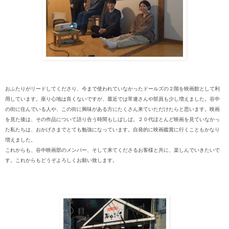
おふたり
がリードしてくださり、今まで使われていなかったドールズの２階を映画館として利
用しています。座り心地は良くないですが、最近では常連さんや部員も少し増えました。谷中
の街に住んでいる人や、この街に興味がある方にたくさん来ていただけたらと思います。映画
を見た後は、その作品について語り合う時間もしばしば。２０代ほとんど映画を見ていなかっ
た私たちは、おかげさまでとても勉強になっています。自発的に映画鑑賞に行くこともかなり
増えました。
これからも、谷中映画部のメンバー、そして来てくださるお客様と共に、楽しんでいきたいで
す。これからもどうぞよろしくお願い致します。